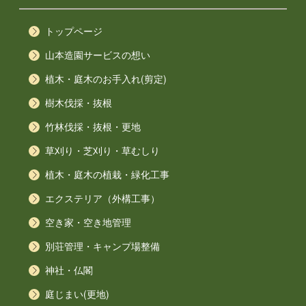
トップページ
山本造園サービスの想い
植木・庭木のお手入れ(剪定)
樹木伐採・抜根
竹林伐採・抜根・更地
草刈り・芝刈り・草むしり
植木・庭木の植栽・緑化工事
エクステリア（外構工事）
空き家・空き地管理
別荘管理・キャンプ場整備
神社・仏閣
庭じまい(更地)