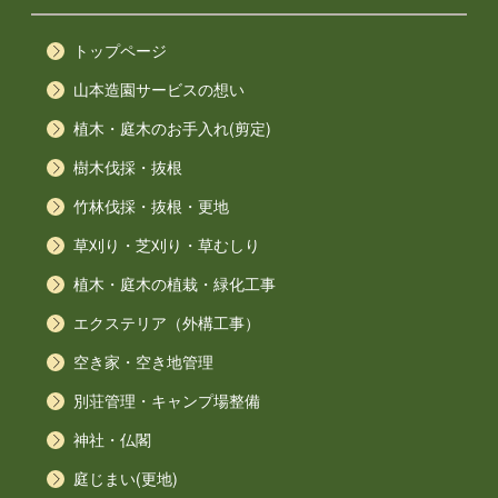
トップページ
山本造園サービスの想い
植木・庭木のお手入れ(剪定)
樹木伐採・抜根
竹林伐採・抜根・更地
草刈り・芝刈り・草むしり
植木・庭木の植栽・緑化工事
エクステリア（外構工事）
空き家・空き地管理
別荘管理・キャンプ場整備
神社・仏閣
庭じまい(更地)