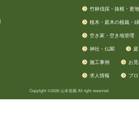
竹林伐採・抜根・更
3
植木・庭木の植栽・
空き家・空き地管理
神社・仏閣
庭
施工事例
お見
求人情報
ブロ
Copylight ©2026 山本造園 All right reserved.