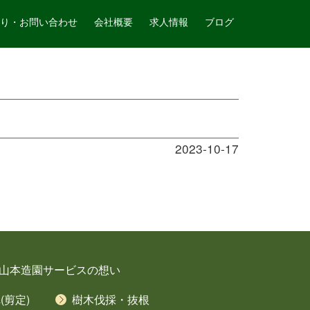
山本造園サービス
記事詳細
り・お問い合わせ
会社概要
求人情報
ブログ
2023-10-17
山本造園サービスの想い
剪定)
樹木伐採・抜根