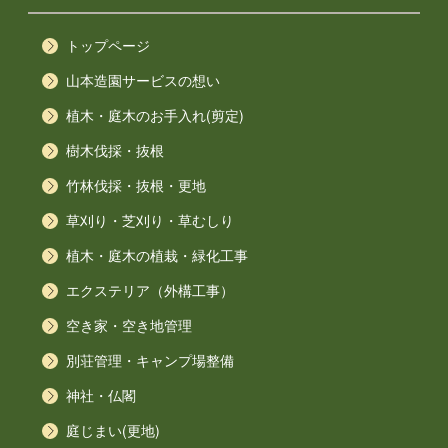
トップページ
山本造園サービスの想い
植木・庭木のお手入れ(剪定)
樹木伐採・抜根
竹林伐採・抜根・更地
草刈り・芝刈り・草むしり
植木・庭木の植栽・緑化工事
エクステリア（外構工事）
空き家・空き地管理
別荘管理・キャンプ場整備
神社・仏閣
庭じまい(更地)