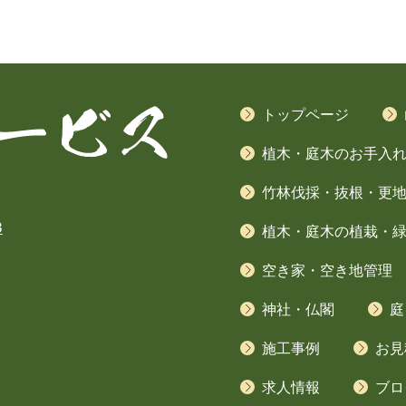
トップページ
植木・庭木のお手入れ(
竹林伐採・抜根・更
3
植木・庭木の植栽・
空き家・空き地管理
神社・仏閣
庭
施工事例
お見
求人情報
ブロ