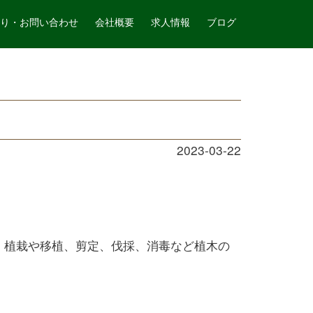
山本造園サービス
記事詳細
り・お問い合わせ
会社概要
求人情報
ブログ
2023-03-22
 植栽や移植、剪定、伐採、消毒など植木の